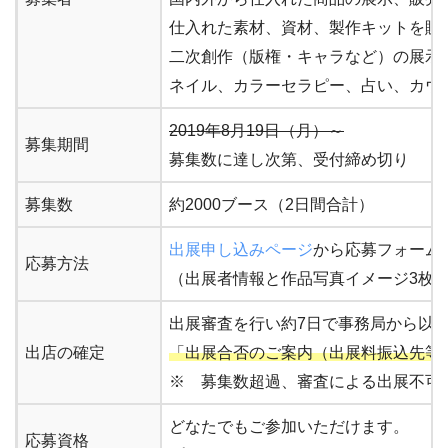
仕入れた素材、資材、製作キットを販
二次創作（版権・キャラなど）の展示
ネイル、カラーセラピー、占い、カウ
2019年8月19日（月）～
募集期間
募集数に達し次第、受付締め切り
募集数
約2000ブース（2日間合計）
出展申し込みページ
から応募フォーム
応募方法
（出展者情報と作品写真イメージ3枚
出展審査を行い約7日で事務局から以
出店の確定
「出展合否のご案内（出展料振込先等
※ 募集数超過、審査による出展不可
どなたでもご参加いただけます。
応募資格