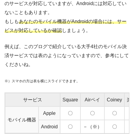
のサービスが対応していますが、Androidには対応してい
ないこともあります。
もしも
あなたのモバイル機器がAndroidの場合には、サー
ビスが対応しているか確認
しましょう。
例えば、このブログで紹介している大手4社のモバイル決
済サービスでは表のようになっていますので、参考にして
くださいね。
※）スマホの方は表を横にスライドできます。
サービス
Square
Airペイ
Coiney
楽
Apple
〇
〇
〇
モバイル機器
Android
〇
－（※）
〇