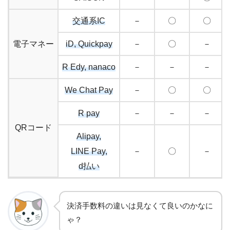
交通系IC
－
〇
〇
電子マネー
iD, Quickpay
－
〇
－
R Edy, nanaco
－
－
－
We Chat Pay
－
〇
〇
R pay
－
－
－
QRコード
Alipay,
LINE Pay,
－
〇
－
d払い
決済手数料の違いは見なくて良いのかなに
ゃ？