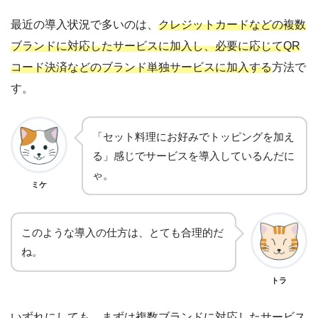
用・維持にかかる費用調査
最近の導入状況で多いのは、
クレジットカードなどの複数
モバイル決済の加盟店審査って何？導入前に知ってお
きたい審査のこと
ブランドに対応したサービスに加入し、必要に応じてQR
コード決済などのブランド単独サービスに加入する
方法で
急速に普及が進んでいるQRコード決済とは？店舗が
導入するメリット・デメリット
す。
「セット料理にお好みでトッピングを加え
る」感じでサービスを導入しているんだに
ゃ。
ミケ
このような導入の仕方は、とても合理的だ
ね。
トラ
いずれにしても、まずは複数ブランドに対応したサービス