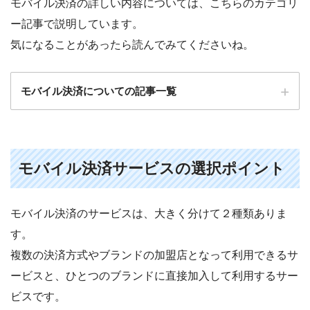
モバイル決済の詳しい内容については、こちらのカテゴリ
ー記事で説明しています。
気になることがあったら読んでみてくださいね。
モバイル決済についての記事一覧
モバイル決済サービスの選択ポイント
モバイル決済のサービスは、大きく分けて２種類ありま
イベント出店にも。スマホでカード決済ができる『モ
バイル決済』とは？メリットとデメリットは？
す。
複数の決済方式やブランドの加盟店となって利用できるサ
『年に数回だけのイベント出店』でもカード決済を導
入した方が良い３つの理由とは？
ービスと、ひとつのブランドに直接加入して利用するサー
ビスです。
モバイル決済にかかる費用はどれくらい？ 導入・利