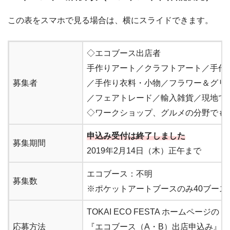
この表をスマホで見る場合は、横にスライドできます。
◇エコブース出店者
手作りアート／クラフトアート／手作
募集者
／手作り衣料・小物／フラワー＆グリ
／フェアトレード／輸入雑貨／現地で
◇ワークショップ、グルメの分野でも
申込み受付は終了しました
募集期間
2019年2月14日（木）正午まで
エコブース：不明
募集数
※ポケットアートブースのみ40ブース
TOKAI ECO FESTA ホームページの「
応募方法
『エコブース（A・B）出店申込み』